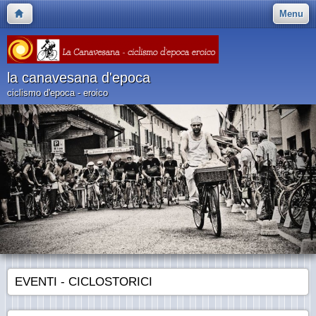
Menu
la canavesana d'epoca
ciclismo d'epoca - eroico
EVENTI - CICLOSTORICI